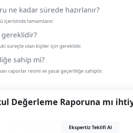
u ne kadar sürede hazırlanır?
ü içerisinde tamamlanır.
gereklidir?
kuki süreçte olan kişiler için gereklidir.
liğe sahip mi?
nan raporlar resmi ve yasal geçerliliğe sahiptir.
l Değerleme Raporuna mı ihtiy
yonel çözüm ve teklif almak için bizimle iletişime
Tüm Hizmetler
Ekspertiz Teklifi Al