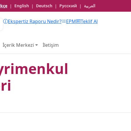
rkçe
English
Deutsch
Русский
العربية
|
|
|
|
Ekspertiz Raporu Nedir?
EPM
Teklif Al
İçerik Merkezi
İletişim
ayrimenkul
ri