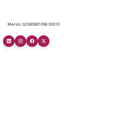
0212 482 49 00
bilgi@cizgigd.com
Mersis: 02580881098 00010
Şubelerimiz
Ankara Şube (İç Anadolu Bölgesi)
+90 (312) 473 71 17
Antalya Şube (Akdeniz Bölgesi)
+90 (242) 312 20 52
Gaziantep Şube (Güneydoğu Anadolu Bölgesi)