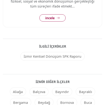
fiziksel, sosyal ve ekonomik dönüşümün gerçekleştiği
tüm süreçleri ifade etmekt...
incele
İLGILI İÇERIKLER
İzmir Kentsel Dönüşüm SPK Raporu
İZMIR DIĞER ILÇELER
Aliağa
Balçova
Bayındır
Bayraklı
Bergama
Beydağ
Bornova
Buca