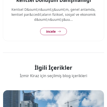
Kentsel Dönüşüm Danışmanlığı
Kentsel D&ouml;n&uuml;ş&uuml;m, genel anlamda,
kentsel par&ccedil;aların fiziksel, sosyal ve ekonomik
d&ouml;n&uuml;ş&uu...
incele
İlgili İçerikler
İzmir Kiraz için seçilmiş blog içerikleri