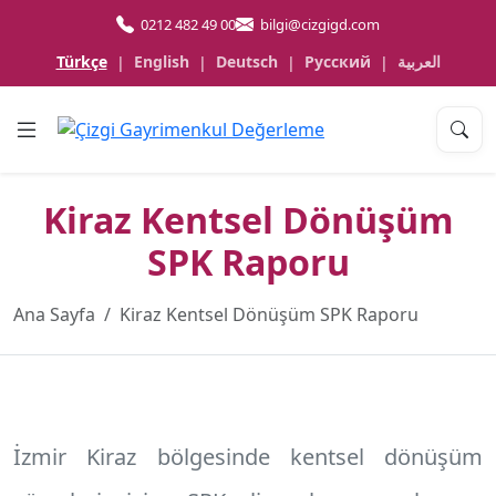
0212 482 49 00
bilgi@cizgigd.com
Türkçe
English
Deutsch
Русский
العربية
|
|
|
|
Kiraz Kentsel Dönüşüm
SPK Raporu
Ana Sayfa
Kiraz Kentsel Dönüşüm SPK Raporu
İzmir Kiraz
bölgesinde kentsel dönüşüm