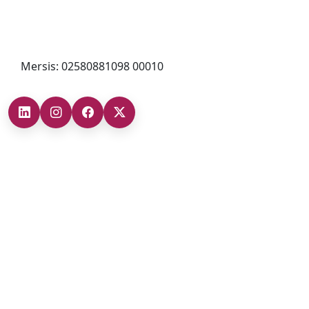
0212 482 49 00
bilgi@cizgigd.com
Mersis: 02580881098 00010
Şubelerimiz
Ankara Şube (İç Anadolu Bölgesi)
+90 (312) 473 71 17
Antalya Şube (Akdeniz Bölgesi)
+90 (242) 312 20 52
Gaziantep Şube (Güneydoğu Anadolu Bölgesi)