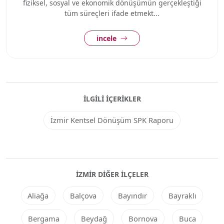
fiziksel, sosyal ve ekonomik dönüşümün gerçekleştiği
tüm süreçleri ifade etmekt...
incele
İLGILI İÇERIKLER
İzmir Kentsel Dönüşüm SPK Raporu
İZMIR DIĞER ILÇELER
Aliağa
Balçova
Bayındır
Bayraklı
Bergama
Beydağ
Bornova
Buca