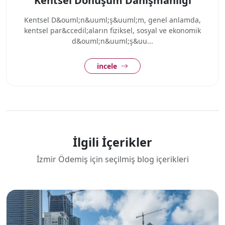
Kentsel Dönüşüm Danışmanlığı
Kentsel D&ouml;n&uuml;ş&uuml;m, genel anlamda,
kentsel par&ccedil;aların fiziksel, sosyal ve ekonomik
d&ouml;n&uuml;ş&uu...
incele
İlgili İçerikler
İzmir Ödemiş için seçilmiş blog içerikleri