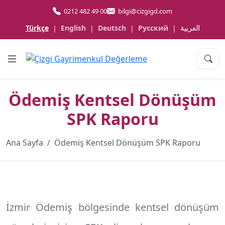
0212 482 49 00
bilgi@cizgigd.com
Türkçe
English
Deutsch
Русский
العربية
|
|
|
|
Ödemiş Kentsel Dönüşüm
SPK Raporu
Ana Sayfa
Ödemiş Kentsel Dönüşüm SPK Raporu
İzmir Ödemiş
bölgesinde kentsel dönüşüm