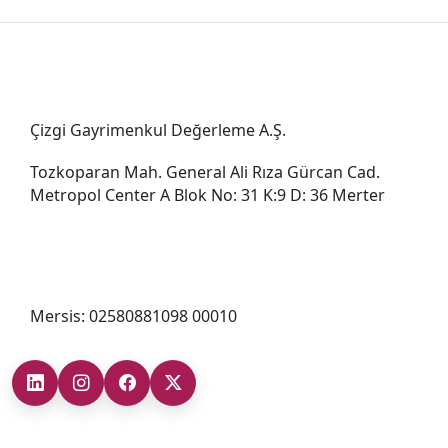
Genel Müdürlük
Çizgi Gayrimenkul Değerleme A.Ş.
Tozkoparan Mah. General Ali Rıza Gürcan Cad.
Metropol Center A Blok No: 31 K:9 D: 36 Merter
0212 482 49 00
bilgi@cizgigd.com
Mersis: 02580881098 00010
Şubelerimiz