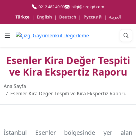
0212 482 49 00
bilgi@cizgigd.com
Türkçe
English
Deutsch
Русский
العربية
|
|
|
|
Esenler Kira Değer Tespiti
ve Kira Ekspertiz Raporu
Ana Sayfa
Esenler Kira Değer Tespiti ve Kira Ekspertiz Raporu
İstanbul Esenler
bölgesinde yer alan