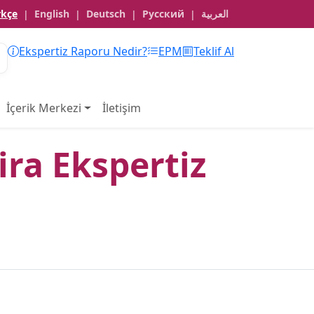
rkçe
English
Deutsch
Русский
العربية
|
|
|
|
Ekspertiz Raporu Nedir?
EPM
Teklif Al
İçerik Merkezi
İletişim
ira Ekspertiz