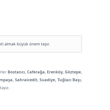
eti almak büyük önem taşır.
rler.
Bostancı, Caferağa, Erenköy, Göztepe,
aşa, Sahraicedit, Suadiye, Tuğlacı Başı,
tayız.