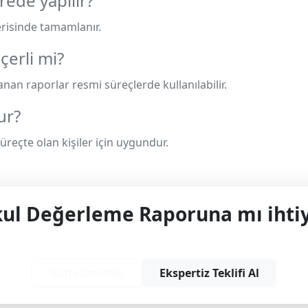
rede yapılır?
erisinde tamamlanır.
çerli mi?
anan raporlar resmi süreçlerde kullanılabilir.
ur?
 süreçte olan kişiler için uygundur.
l Değerleme Raporuna mı ihtiy
yonel çözüm ve teklif almak için bizimle iletişime
Tüm Hizmetler
Ekspertiz Teklifi Al