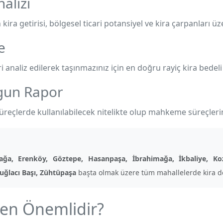
alizi
ira getirisi, bölgesel ticari potansiyel ve kira çarpanları üze
e
analiz edilerek taşınmazınız için en doğru rayiç kira bedeli b
ygun Rapor
süreçlerde kullanılabilecek nitelikte olup mahkeme süreçler
rağa, Erenköy, Göztepe, Hasanpaşa, İbrahimağa, İkbaliye, K
uğlacı Başı, Zühtüpaşa
başta olmak üzere tüm mahallelerde kira de
den Önemlidir?