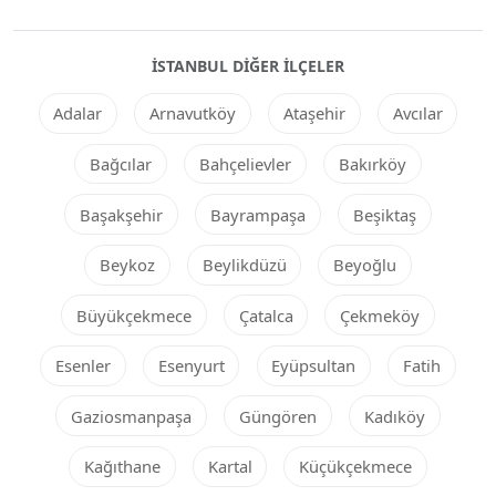
İSTANBUL DIĞER ILÇELER
Adalar
Arnavutköy
Ataşehir
Avcılar
Bağcılar
Bahçelievler
Bakırköy
Başakşehir
Bayrampaşa
Beşiktaş
Beykoz
Beylikdüzü
Beyoğlu
Büyükçekmece
Çatalca
Çekmeköy
Esenler
Esenyurt
Eyüpsultan
Fatih
Gaziosmanpaşa
Güngören
Kadıköy
Kağıthane
Kartal
Küçükçekmece