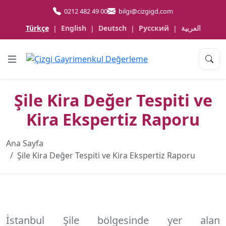
0212 482 49 00
bilgi@cizgigd.com
Türkçe
English
Deutsch
Русский
العربية
|
|
|
|
Şile Kira Değer Tespiti ve
Kira Ekspertiz Raporu
Ana Sayfa
Şile Kira Değer Tespiti ve Kira Ekspertiz Raporu
İstanbul Şile
bölgesinde yer alan