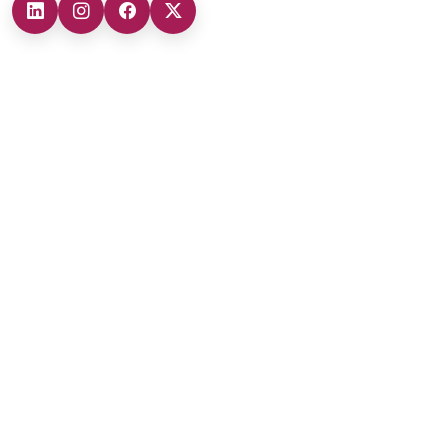
Şubelerimiz
Ankara Şube (İç Anadolu Bölgesi)
+90 (312) 473 71 17
Antalya Şube (Akdeniz Bölgesi)
+90 (242) 312 20 52
Gaziantep Şube (Güneydoğu Anadolu Bölgesi)
+90 (342) 266 0 342
İzmir Şube (Ege Bölgesi)
+90 (232) 421 07 64
Malatya Şube (Doğu Anadolu Bölgesi)