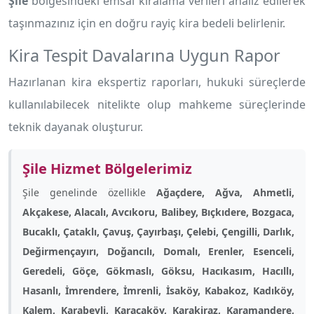
Şile
bölgesindeki emsal kiralama verileri analiz edilerek
taşınmazınız için en doğru rayiç kira bedeli belirlenir.
Kira Tespit Davalarına Uygun Rapor
Hazırlanan kira ekspertiz raporları, hukuki süreçlerde
kullanılabilecek nitelikte olup mahkeme süreçlerinde
teknik dayanak oluşturur.
Şile Hizmet Bölgelerimiz
Şile genelinde özellikle
Ağaçdere, Ağva, Ahmetli,
Akçakese, Alacalı, Avcıkoru, Balibey, Bıçkıdere, Bozgaca,
Bucaklı, Çataklı, Çavuş, Çayırbaşı, Çelebi, Çengilli, Darlık,
Değirmençayırı, Doğancılı, Domalı, Erenler, Esenceli,
Geredeli, Göçe, Gökmaslı, Göksu, Hacıkasım, Hacıllı,
Hasanlı, İmrendere, İmrenli, İsaköy, Kabakoz, Kadıköy,
Kalem, Karabeyli, Karacaköy, Karakiraz, Karamandere,