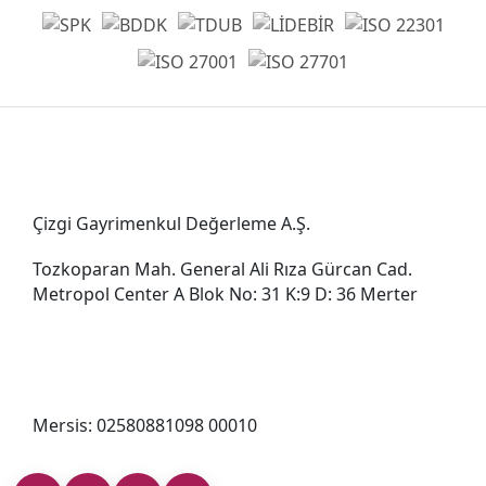
Genel Müdürlük
Çizgi Gayrimenkul Değerleme A.Ş.
Tozkoparan Mah. General Ali Rıza Gürcan Cad.
Metropol Center A Blok No: 31 K:9 D: 36 Merter
0212 482 49 00
bilgi@cizgigd.com
Mersis: 02580881098 00010